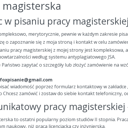
 magisterska
w pisaniu pracy magisterskie
pleksowo, merytorycznie, pewnie w każdym zakresie pisani
ę o zapoznanie się z moja stroną i kontakt w celu zamówien
niu pracy magisterskiej z mojej strony jest kompleksowa, 
powtarzalności według systemu antyplagiatowego JSA.
ie Państwo zapytać o szczegóły lub złożyć zamówienie na wzór
foxpisanie@gmail.com
pisać wiadomość poprzez formularz kontaktowy w zakładce
o Chcesz zamówić i zostaw do siebie kontakt telefoniczny, o
nikatowy pracy magisterskiej 
erska to ostatni popularny poziom studiów II stopnia. Pra
m naukowy, niż praca licencjacka czy inżynierska.