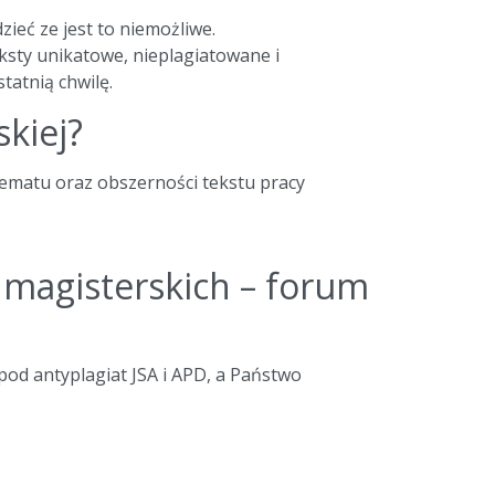
zieć ze jest to niemożliwe.
ksty unikatowe, nieplagiatowane i
tatnią chwilę.
skiej?
tematu oraz obszerności tekstu pracy
c magisterskich – forum
 pod antyplagiat JSA i APD, a Państwo