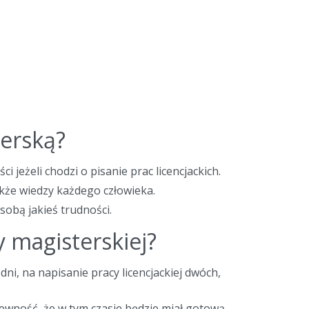
terską?
 jeżeli chodzi o pisanie prac licencjackich.
kże wiedzy każdego człowieka.
 sobą jakieś trudności.
y magisterskiej?
ni, na napisanie pracy licencjackiej dwóch,
ewność, że w tym czasie będzie miał gotową