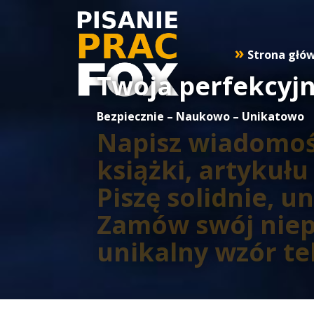
Strona głó
Twoja perfekcyjn
Bezpiecznie – Naukowo – Unikatowo
Napisz wiadomość
książki, artykuł
Piszę solidnie, 
Zamów swój niep
unikalny wzór te