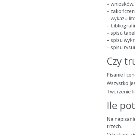
– wniosków,
– zakończen
– wykazu lit
– bibliografii
– spisu tabel
– spisu wyk
– spisu rysu
Czy tr
Pisanie lice
Wszystko jes
Tworzenie li
Ile po
Na napisanie
trzech.
Gdy klient z