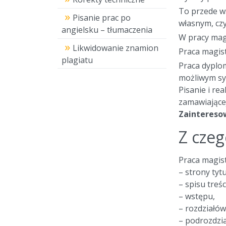
To przede ws
Pisanie prac po
własnym, czy
angielsku – tłumaczenia
W pracy magi
Likwidowanie znamion
Praca magist
plagiatu
Praca dyplom
możliwym sys
Pisanie i re
zamawiającej
Zainteresow
Z czeg
Praca magist
– strony tyt
– spisu treśc
– wstępu,
– rozdziałó
– podrozdzi