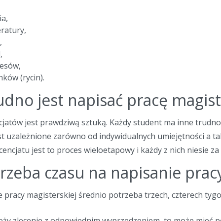
ia,
eratury,
,
,
resów,
nków (rycin).
udno jest napisać pracę magis
ncjatów jest prawdziwą sztuką. Każdy student ma inne trudności
t uzależnione zarówno od indywidualnych umiejętności a ta
cencjatu jest to proces wieloetapowy i każdy z nich niesie za
trzeba czasu na napisanie prac
 pracy magisterskiej średnio potrzeba trzech, czterech tygod
łoży zlecenie z odpowiednim wyprzedzeniem, to może mieć p