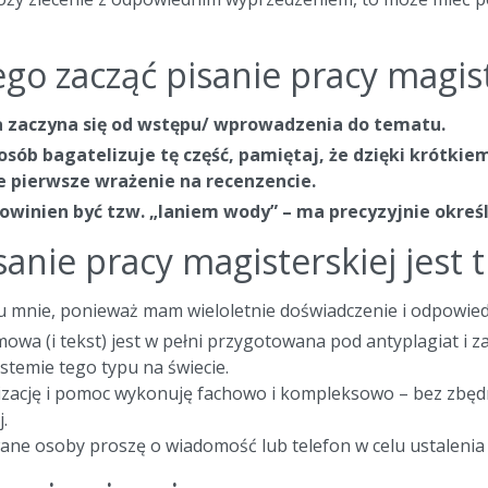
go zacząć pisanie pracy magist
a zaczyna się od wstępu/ wprowadzenia do tematu.
osób bagatelizuje tę część, pamiętaj, że dzięki krótk
e pierwsze wrażenie na recenzencie.
owinien być tzw. „laniem wody” – ma precyzyjnie określa
sanie pracy magisterskiej jest 
 u mnie, ponieważ mam wieloletnie doświadczenie i odpowied
owa (i tekst) jest w pełni przygotowana pod antyplagiat i 
temie tego typu na świecie.
alizację i pomoc wykonuję fachowo i kompleksowo – bez zbę
.
ane osoby proszę o wiadomość lub telefon w celu ustalenia