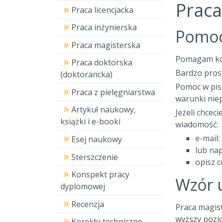
Praca
Praca licencjacka
Praca inżynierska
Pomoc 
Praca magisterska
Pomagam kom
Praca doktorska
Bardzo prosz
(doktorancka)
Pomoc w pisa
Praca z pielęgniarstwa
warunki nie
Artykuł naukowy,
Jeżeli chcec
książki i e-booki
wiadomość:
e-mail:
Esej naukowy
lub na
Sterszczenie
opisz c
Konspekt pracy
Wzór u
dyplomowej
Recenzja
Praca magist
wyższy pozio
Korekty techniczne