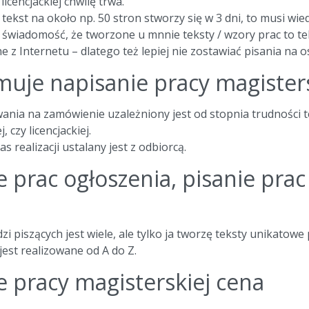
icencjackiej chwilę trwa.
 tekst na około np. 50 stron stworzy się w 3 dni, to musi wied
świadomość, że tworzone u mnnie teksty / wzory prac to te
 z Internetu – dlatego też lepiej nie zostawiać pisania na os
jmuje napisanie pracy magister
ania na zamówienie uzależniony jest od stopnia trudności 
, czy licencjackiej.
s realizacji ustalany jest z odbiorcą.
e prac ogłoszenia, pisanie pra
zi piszących jest wiele, ale tylko ja tworzę teksty unikatowe
est realizowane od A do Z.
e pracy magisterskiej cena