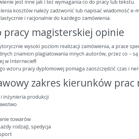
enie jest inne jak i też wymagania co do pracy lub tekstu.
lenia kosztów należy zadzwonić lub napisać wiadomość e-ma
astycznie i racjonalnie do każdego zamówienia.
pracy magisterskiej opinie
torycznie wysoki poziom realizacji zamówienia, a prace spec
nych znamion plagiatowania innych autorów, przez co – są t
ej w Internecie!!!
o wzoru pracy dyplomowej pomaga zaoszczędzić czas i ner
awowy zakres kierunków prac m
i inżynieria produkcji
nawstwo
nie towarów
ażdy rodzaj), spedycja
sport