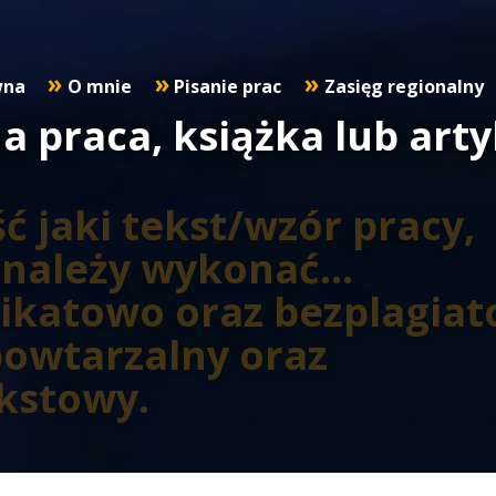
wna
O mnie
Pisanie prac
Zasięg regionalny
a praca, książka lub arty
 jaki tekst/wzór pracy,
u należy wykonać…
unikatowo oraz bezplagia
owtarzalny oraz
kstowy.