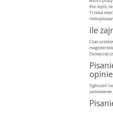
wzoru pracy l
Kto myśli, że
Trzeba mieć 
niekopiowane
Ile za
Czas oczekiw
magisterskiej
Zazwyczaj cza
Pisani
opinie
Ogłoszeń lud
zamówienie j
Pisani