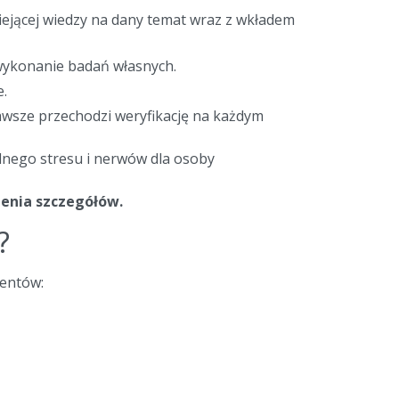
iejącej wiedzy na dany temat wraz z wkładem
 wykonanie badań własnych.
e.
zawsze przechodzi weryfikację na każdym
dnego stresu i nerwów dla osoby
lenia szczegółów.
?
mentów: