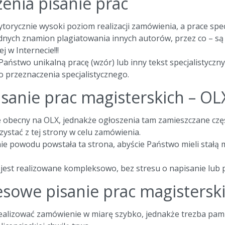
enia pisanie prac
torycznie wysoki poziom realizacji zamówienia, a prace spec
nych znamion plagiatowania innych autorów, przez co – są t
ej w Internecie!!!
aństwo unikalną pracę (wzór) lub inny tekst specjalistycz
przeznaczenia specjalistycznego.
sanie prac magisterskich – OL
e obecny na OLX, jednakże ogłoszenia tam zamieszczane częs
rzystać z tej strony w celu zamówienia.
nie powodu powstała ta strona, abyście Państwo mieli stał
est realizowane kompleksowo, bez stresu o napisanie lub p
sowe pisanie prac magistersk
realizować zamówienie w miarę szybko, jednakże trezba pam