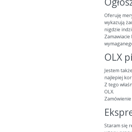
Ogłosz
Oferuję mery
wykazują żad
nigdzie indzi
Zamawiacie P
wymaganego 
OLX pi
Jestem takż
najlepiej ko
Z tego właś
OLX.
Zamówienie j
Ekspre
Staram się 