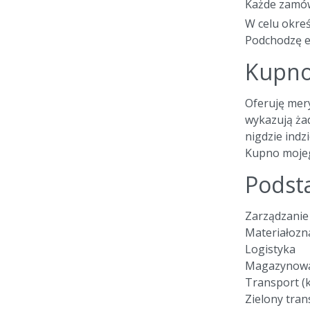
Każde zamówi
W celu okreś
Podchodzę el
Kupno 
Oferuję mery
wykazują żad
nigdzie indzi
Kupno mojeg
Podst
Zarządzanie 
Materiałoz
Logistyka
Magazynowa
Transport (k
Zielony tran