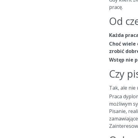
pracę.
Od cze
Każda prac
Choć wiele 
zrobić dobr
Wstęp nie p
Czy pi
Tak, ale nie
Praca dyplom
możliwym sys
Pisanie, re
zamawiającej
Zainteresow