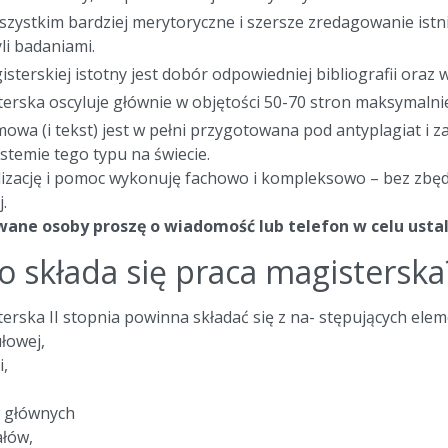
zystkim bardziej merytoryczne i szersze zredagowanie istn
li badaniami.
sterskiej istotny jest dobór odpowiedniej bibliografii oraz
erska oscyluje głównie w objętości 50-70 stron maksymalni
owa (i tekst) jest w pełni przygotowana pod antyplagiat i 
temie tego typu na świecie.
alizację i pomoc wykonuję fachowo i kompleksowo – bez zbę
.
ane osoby proszę o wiadomość lub telefon w celu usta
o składa się praca magisterska
erska II stopnia powinna składać się z na- stępujących ele
ułowej,
i,
w głównych
ałów,