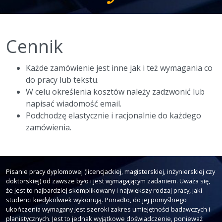
Cennik
Każde zamówienie jest inne jak i też wymagania co
do pracy lub tekstu.
W celu określenia kosztów należy zadzwonić lub
napisać wiadomość email.
Podchodzę elastycznie i racjonalnie do każdego
zamówienia.
Pisanie pracy dyplomowej (licencjackiej, magisterskiej, inżynierskiej czy
doktorskiej) od zawsze było i jest wymagającym zadaniem. Uważa się,
że jest to najbardziej skomplikowany i największy rodzaj pracy, jaki
studenci kiedykolwiek wykonują. Ponadto, do jej pomyślnego
ukończenia wymagany jest szeroki zakres umiejętności badawczych i
planistycznych. Jest to jednak wyjątkowe doświadczenie, ponieważ